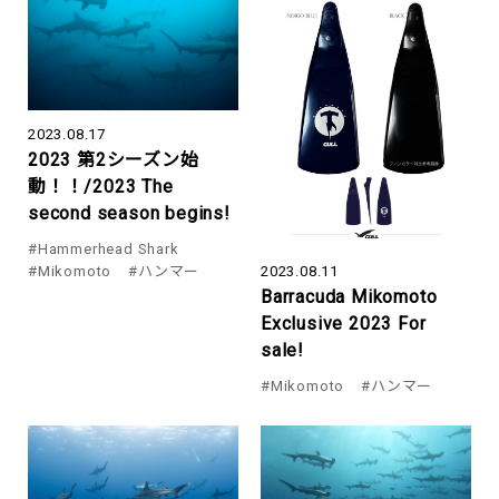
2023.08.17
2023 第2シーズン始
動！！/2023 The
second season begins!
#Hammerhead Shark
#Mikomoto
#ハンマー
2023.08.11
Barracuda Mikomoto
Exclusive 2023 For
sale!
#Mikomoto
#ハンマー