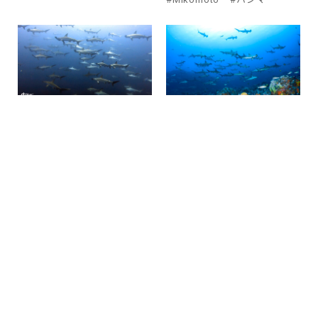
2023.08.02
2023.07.31
ワールドクラス/World
サンキューストロング黒
class
潮！
#Hammerhead Shark
#Hammerhead Shark
#Mikomoto
#ハンマー
#Mikomoto
#ハンマー
2023.07.30
2023.07.29