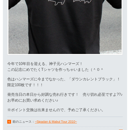
今年で10年目を迎える、神子元ハンマーズ！
この記念にめでたくTシャツを作っちゃいました（＾０＾
色はハンマーズに今までなかった、「ダウンカレントブラック」！
限定100枚です！！！
発売当日の本日から好調な売れ行きです！ 売り切れ必至ですよ??♪
お早めにお買い求めください♪
※ポイント交換は出来ませんので、予めご了承ください。
前のニュース：
~Sipadan & Mabul Tour 2010~