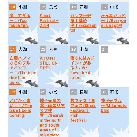
14
小潮
15
長潮
16
若潮
17
中潮
1
楽しすぎる
Shark
ハンマー好
みんなハッピ
Fa
ー！/Too
Festival –
調！継続
ー！/Everyon
Di
much fun!
2024
中！/Excellen
e is happy!
t!!!
21
大潮
22
大潮
23
中潮
24
2
白濁ハンマー
A POINT
僕らにはAポ
Bi
からのブルー
STILL ON
イントがあ
W
でハンマ
FIRE!!
る！/ We
ー！/The blue
have the A
tide has
point!
come.
28
小潮
29
小潮
30
長潮
31
若潮
とにかく青
神子元島の
鮫フェス！魚
神子元ブル
い！！/ The
北・南エリア
フェス/Shark
ー/Mikomoto
blue tide is
で大捜
Festival！
blue
coming.
索！/Search
Fish
in the north
festival！
and south
areas of
mikomoto