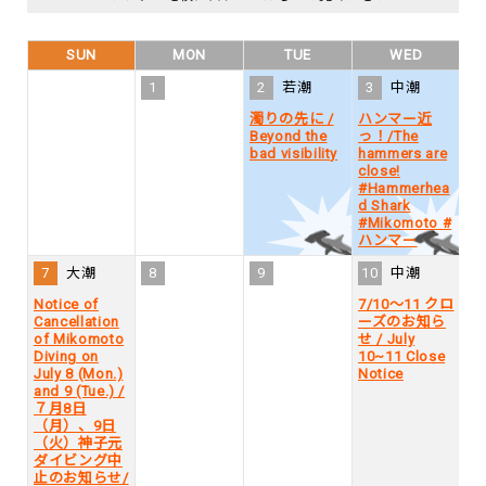
SUN
MON
TUE
WED
1
2
若潮
3
中潮
4
濁りの先に /
ハンマー近
Beyond the
っ！/The
bad visibility
hammers are
close!
#Hammerhea
d Shark
#Mikomoto #
ハンマー
7
大潮
8
9
10
中潮
1
Notice of
7/10～11 クロ
Cancellation
ーズのお知ら
of Mikomoto
せ / July
Diving on
10~11 Close
July 8 (Mon.)
Notice
and 9 (Tue.) /
７月8日
（月）、9日
（火）神子元
ダイビング中
止のお知らせ/