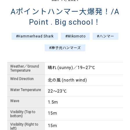
Aポイントハンマー大爆発！/A
Point . Big school！
#Hammerhead Shark
#Mikomoto
#ハンマー
#神子元ハンマーズ
Weather／Ground
晴れ (sunny)／19~27℃
Temperature
Wind Direction
北の風 (north wind)
Water Temperature
22～23℃
Wave
1.5m
Visibility (Top to
15m
bottom)
Visibility (Right to
15m
left)