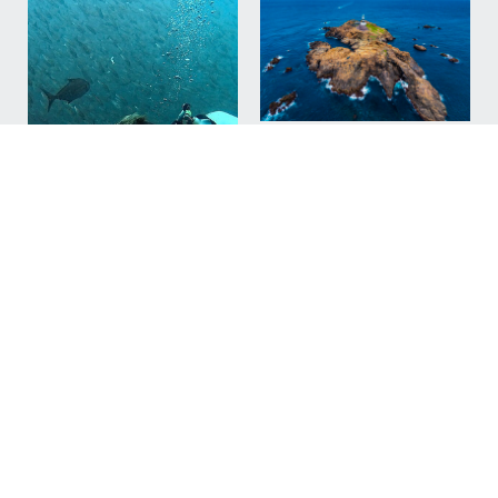
NEW
Aug 06, 2026
台風明け、明日から神子
元ダイビング再開予
定！/Mikomoto Diving
Scheduled to Resume
Tomorrow After the
Typhoon
NEW
#Mikomoto
Aug 07, 2026
#神子元ハンマーズ
台風明けの神子元 果た
して、、 Mikomoto
After the Typhoon—I
wonder…