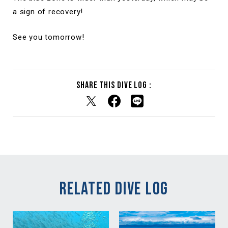
a sign of recovery!
See you tomorrow!
Share this dive log :
RELATED DIVE LOG