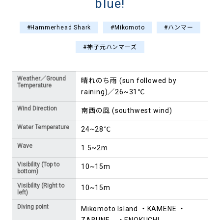
blue!
#Hammerhead Shark
#Mikomoto
#ハンマー
#神子元ハンマーズ
Weather／Ground
晴れのち雨 (sun followed by
Temperature
raining)／26~31℃
Wind Direction
南西の風 (southwest wind)
Water Temperature
24~28℃
Wave
1.5~2m
Visibility (Top to
10~15m
bottom)
Visibility (Right to
10~15m
left)
Diving point
Mikomoto Island ・KAMENE ・
ZABUNE ・ENOKUCHI