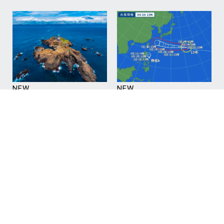
NEW
NEW
Aug 06, 2026
Aug 02, 2026
台風明け、明日から神子
【重要】8月3日（月）～
元ダイビング再開予
6日（木）神子元ダイビ
定！/Mikomoto Diving
ング中止のお知ら
Scheduled to Resume
せ/Important Notice:
Tomorrow After the
Mikomoto Diving
Typhoon
Canceled from August 3
to 6
#Mikomoto
#神子元ハンマーズ
#Mikomoto
#神子元ハンマーズ