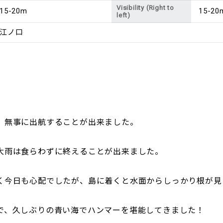
Visibility (Right to
15-20m
15-20
left)
江ノ口
、無事に出航することが出来ました。
大雨は食らわずに終えることが出来ました。
く今日も心配でしたが、島に着くと水面からしっかり根が見
で、久しぶりの青い海でハンマーを堪能してきました！