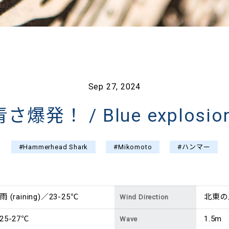
Sep 27, 2024
青さ爆発！ / Blue explosion
#Hammerhead Shark
#Mikomoto
#ハンマー
雨 (raining)／23-25℃
北東の風 
Wind Direction
25-27℃
1.5m
Wave