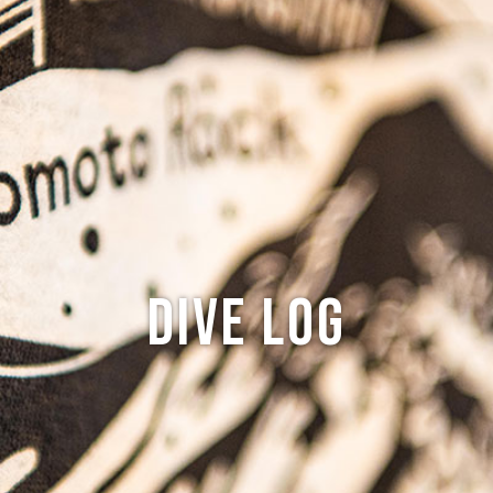
ABOUT
CREW
NEWS
DIVE LOG
PRICE
ACCES
Dive log