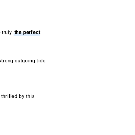
—truly
the perfect
strong outgoing tide.
hrilled by this