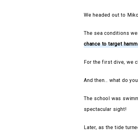
We headed out to Miko
The sea conditions we
chance to target ham
For the first dive, we
And then… what do yo
The school was swimmin
spectacular sight!
Later, as the tide tur