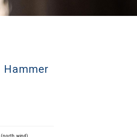
 Hammer
north wind)