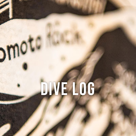
ABOUT
CREW
NEWS
DIVE LOG
PRICE
ACCES
Dive log