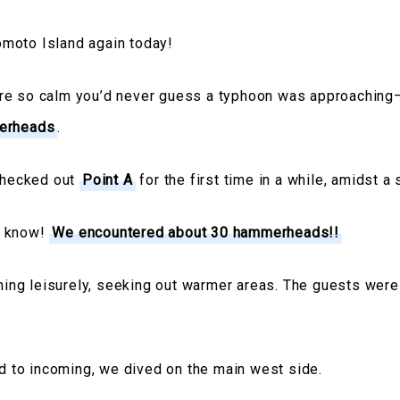
moto Island again today!
re so calm you’d never guess a typhoon was approaching
merheads
.
 checked out
Point A
for the first time in a while, amidst a 
u know!
We encountered about 30 hammerheads!!
g leisurely, seeking out warmer areas. The guests were t
ned to incoming, we dived on the main west side.