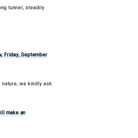
ong tunnel, steadily
w, Friday, September
 nature, we kindly ask
ill make an