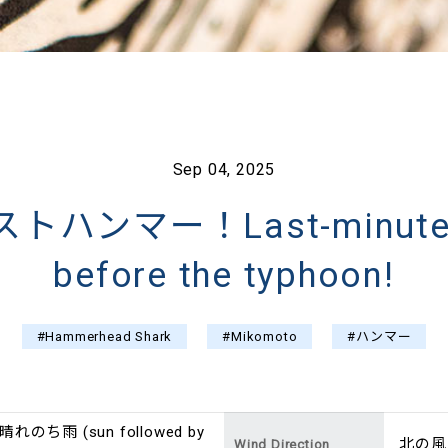
Sep 04, 2025
ハンマー！Last-minute
before the typhoon!
#Hammerhead Shark
#Mikomoto
#ハンマー
晴れのち雨 (sun followed by
北の風 (
Wind Direction