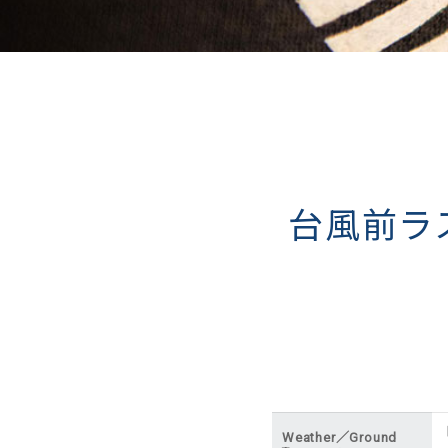
台風前ラスト
Weather／Ground