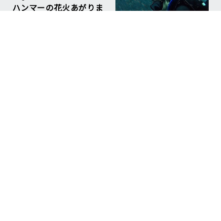
ハンマーの花火あがりま
した！！ / The
Hammerhead fireworks
went off!!
#Hammerhead Shark
#Mikomoto
#ハンマー
NEW
Aug 07, 2026
台風明けの神子元 果た
して、、 Mikomoto
After the Typhoon—I
wonder…