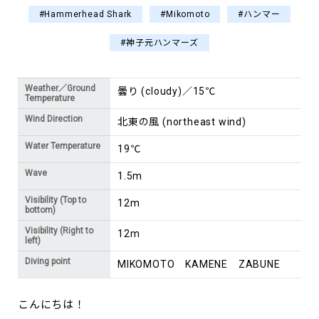
#Hammerhead Shark
#Mikomoto
#ハンマー
#神子元ハンマーズ
Weather／Ground
曇り (cloudy)／15℃
Temperature
Wind Direction
北東の風 (northeast wind)
Water Temperature
19℃
Wave
1.5m
Visibility (Top to
12m
bottom)
Visibility (Right to
12m
left)
Diving point
MIKOMOTO KAMENE ZABUNE
こんにちは！