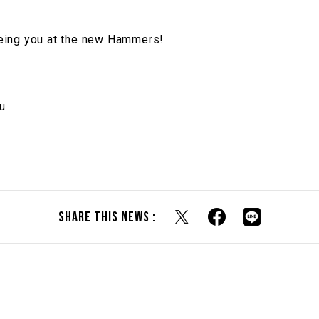
eing you at the new Hammers!
u
Share this news :