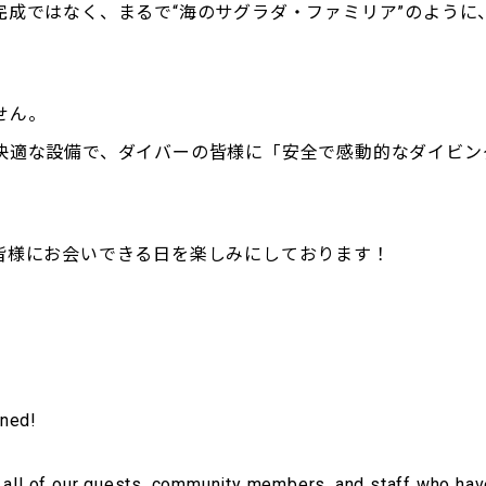
完成ではなく、まるで“海のサグラダ・ファミリア”のように
せん。
快適な設備で、ダイバーの皆様に「安全で感動的なダイビン
皆様にお会いできる日を楽しみにしております！
ened!
 all of our guests, community members, and staff who hav