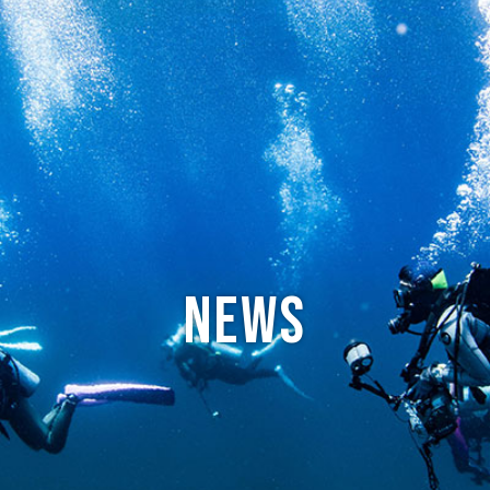
ABOUT
CREW
NEWS
DIVE LOG
PRICE
ACCES
News