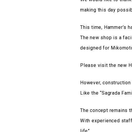
making this day possi
This time, Hammer’s ha
The new shop is a facil
designed for Mikomot
Please visit the new 
However, construction i
Like the “Sagrada Famil
The concept remains t
With experienced staff
life”.