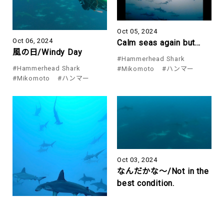
Oct 05, 2024
Oct 06, 2024
Calm seas again but…
風の日/Windy Day
#Hammerhead Shark
#Hammerhead Shark
#Mikomoto
#ハンマー
#Mikomoto
#ハンマー
Oct 03, 2024
なんだかな～/Not in the
best condition.
#Hammerhead Shark
#Mikomoto
#ハンマー
#神子元ハンマーズ