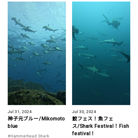
Jul 31, 2024
Jul 30, 2024
神子元ブルー/Mikomoto
鮫フェス！魚フェ
blue
ス/Shark Festival！Fish
festival！
#Hammerhead Shark