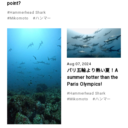
point?
#Hammerhead Shark
#Mikomoto
#ハンマー
Aug 07, 2024
パリ五輪より熱い夏！A
summer hotter than the
Paris Olympics!
#Hammerhead Shark
#Mikomoto
#ハンマー