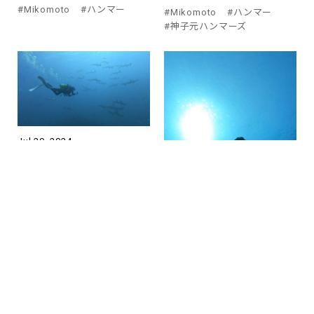
#Mikomoto
#ハンマー
#Mikomoto
#ハンマー
#神子元ハンマーズ
Jul 29, 2024
神子元島の北・南エリア
で大捜索！/Search in
the north and south
areas of mikomoto
Island!
#Hammerhead Shark
#Mikomoto
#ハンマー
#神子元ハンマーズ
Jul 28, 2024