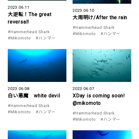
2023.06.11
2023.06.10
大逆転！The great
大雨明け/After the rain
reversal!
#Hammerhead Shark
#Hammerhead Shark
#Mikomoto
#ハンマー
#Mikomoto
#ハンマー
2023.06.08
2023.06.07
白い悪魔 white devil
XDay is coming soon!
@mikomoto
#Hammerhead Shark
#Mikomoto
#ハンマー
#Hammerhead Shark
#Mikomoto
#ハンマー