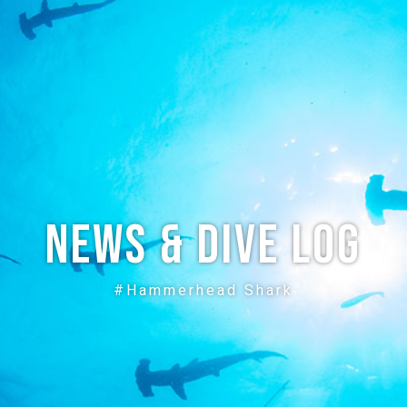
ABOUT
CREW
NEWS
DIVE LOG
PRICE
ACCE
News & Dive Log
#Hammerhead Shark