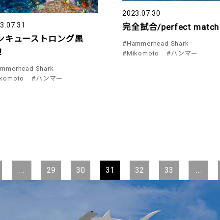
2023.07.30
3.07.31
完全試合/perfect match
ンキューストロング黒
#Hammerhead Shark
！
#Mikomoto
#ハンマー
mmerhead Shark
komoto
#ハンマー
…
29
30
31
32
33
…