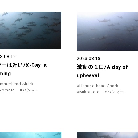
3.08.19
2023.08.18
ーは近い/X-Day is
激動の１日/A day of
ming.
upheaval
mmerhead Shark
#Hammerhead Shark
komoto
#ハンマー
#Mikomoto
#ハンマー