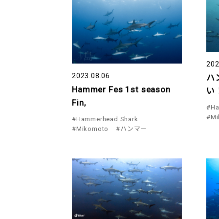
202
2023.08.06
ハ
Hammer Fes 1st season
い！
Fin,
#Ha
#Mi
#Hammerhead Shark
#Mikomoto
#ハンマー