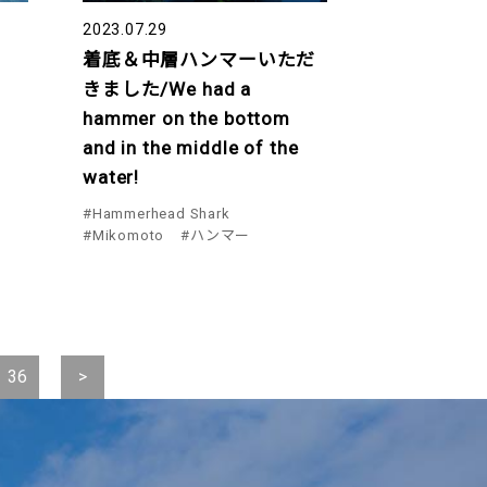
2023.07.29
着底＆中層ハンマーいただ
きました/We had a
hammer on the bottom
and in the middle of the
water!
#Hammerhead Shark
#Mikomoto
#ハンマー
36
>