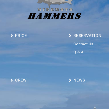
PRICE
RESERVATION
Contact Us
Q & A
CREW
NEWS