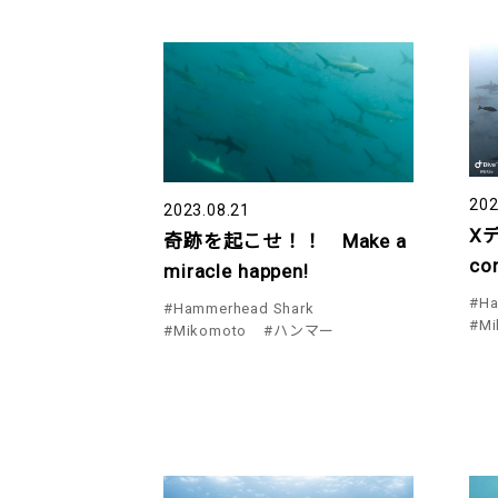
202
2023.08.21
Xデ
奇跡を起こせ！！ Make a
co
miracle happen!
#Ha
#Hammerhead Shark
#Mi
#Mikomoto
#ハンマー